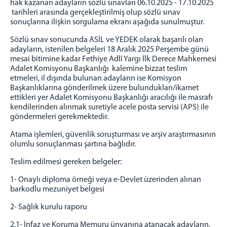
hak kazanan adayların sözlü sınavları 06.10.2025 - 17.10.2025
tarihleri arasında gerçekleştirilmiş olup sözlü sınav
İlçe Seçim Kurulları
sonuçlarına ilişkin sorgulama ekranı aşağıda sunulmuştur.
Ceza İnfaz Kurumları
Sözlü sınav sonucunda ASİL ve YEDEK olarak başarılı olan
Seydikemer-Eşen T Tip Kapalı Ceza İnfaz Kurumu
adayların, istenilen belgeleri 18 Aralık 2025 Perşembe günü
Seydikemer-Eşen Açık Ceza İnfaz Kurumu
mesai bitimine kadar Fethiye Adlî Yargı İlk Derece Mahkemesi
Adalet Komisyonu Başkanlığı kalemine bizzat teslim
Dalaman Açık Ceza İnfaz Kurumu
etmeleri, il dışında bulunan adayların ise Komisyon
Adres ve İletişim
Başkanlıklarına gönderilmek üzere bulundukları/ikamet
ettikleri yer Adalet Komisyonu Başkanlığı aracılığı ile masrafı
kendilerinden alınmak suretiyle acele posta servisi (APS) ile
göndermeleri gerekmektedir.
Atama işlemleri, güvenlik soruşturması ve arşiv araştırmasının
olumlu sonuçlanması şartına bağlıdır.
Teslim edilmesi gereken belgeler:
1- Onaylı diploma örneği veya e-Devlet üzerinden alınan
barkodlu mezuniyet belgesi
2- Sağlık kurulu raporu
2.1- İnfaz ve Koruma Memuru ünvanına atanacak adayların,