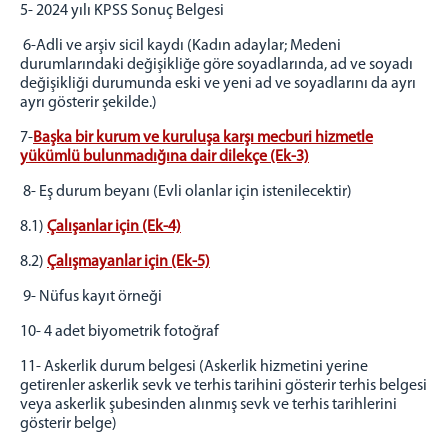
5- 2024 yılı KPSS Sonuç Belgesi
6-Adli ve arşiv sicil kaydı (Kadın adaylar; Medeni
durumlarındaki değişikliğe göre soyadlarında, ad ve soyadı
değişikliği durumunda eski ve yeni ad ve soyadlarını da ayrı
ayrı gösterir şekilde.)
7-
Başka bir kurum ve kuruluşa karşı mecburi hizmetle
yükümlü bulunmadığına dair dilekçe (Ek-3)
8- Eş durum beyanı (Evli olanlar için istenilecektir)
8.1)
Çalışanlar için (Ek-4)
8.2)
Çalışmayanlar için (Ek-5)
9- Nüfus kayıt örneği
10- 4 adet biyometrik fotoğraf
11- Askerlik durum belgesi (Askerlik hizmetini yerine
getirenler askerlik sevk ve terhis tarihini gösterir terhis belgesi
veya askerlik şubesinden alınmış sevk ve terhis tarihlerini
gösterir belge)