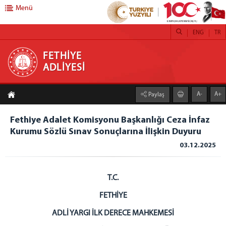
Menü
ENG
TR
FETHİYE ADLİYESİ
FETHİYE
ADLİYESİ
CUMHURİYET BAŞSAVCILIĞI
A-
A+
Paylaş
Cumhuriyet Başsavcısı
Cumhuriyet Başsavcı Vekili
Fethiye Adalet Komisyonu Başkanlığı Ceza İnfaz
Savcılık Birimleri
Kurumu Sözlü Sınav Sonuçlarına İlişkin Duyuru
ADALET KOMİSYONU
03.12.2025
Adalet Komisyonu Başkanlığı
Faaliyet Raporları
T.C.
MAHKEMELER
FETHİYE
Ceza Mahkemeleri
ADLİ YARGI İLK DERECE MAHKEMESİ
Hukuk Mahkemeleri