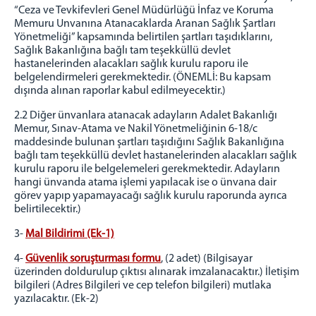
“Ceza ve Tevkifevleri Genel Müdürlüğü İnfaz ve Koruma
Memuru Unvanına Atanacaklarda Aranan Sağlık Şartları
Yönetmeliği” kapsamında belirtilen şartları taşıdıklarını,
Sağlık Bakanlığına bağlı tam teşekküllü devlet
hastanelerinden alacakları sağlık kurulu raporu ile
belgelendirmeleri gerekmektedir. (ÖNEMLİ: Bu kapsam
dışında alınan raporlar kabul edilmeyecektir.)
2.2 Diğer ünvanlara atanacak adayların Adalet Bakanlığı
Memur, Sınav-Atama ve Nakil Yönetmeliğinin 6-18/c
maddesinde bulunan şartları taşıdığını Sağlık Bakanlığına
bağlı tam teşekküllü devlet hastanelerinden alacakları sağlık
kurulu raporu ile belgelemeleri gerekmektedir. Adayların
hangi ünvanda atama işlemi yapılacak ise o ünvana dair
görev yapıp yapamayacağı sağlık kurulu raporunda ayrıca
belirtilecektir.)
3-
Mal Bildirimi (Ek-1)
4-
Güvenlik soruşturması formu
, (2 adet) (Bilgisayar
üzerinden doldurulup çıktısı alınarak imzalanacaktır.) İletişim
bilgileri (Adres Bilgileri ve cep telefon bilgileri) mutlaka
yazılacaktır. (Ek-2)