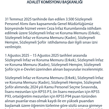
ADALET KOMİSYONU BAŞKANLIĞI
ADLİYEMİZ
FETHİYE ADLİYESİ
31 Temmuz 2025 tarihinde ilan edilen 3.500 Sözleşmeli
FETHİYE ADLİYESİ LOJMANLARI
Personel Alımı ilanı kapsamında Genel Müdürlüğümüz
MÜLHAKATLAR
bünyesinde hizmet veren Ceza İnfaz Kurumlarında istihdam
edilmek üzere Sözleşmeli İnfaz ve Koruma Memuru (Erkek),
ORTACA ADLİYESİ
Sözleşmeli İnfaz ve Koruma Memuru (Kadın), Sözleşmeli
Cumhuriyet Başsavcısı
Hemşire, Sözleşmeli Şoför istihdamına dair ilgili sınav izni
verilmiştir.
Adres / İletişim
SEYDİKEMER ADLİYESİ
1 Ağustos 2025 – 15 Ağustos 2025 tarihleri arasında
Sözleşmeli İnfaz ve Koruma Memuru (Erkek), Sözleşmeli İnfaz
Cumhuriyet Başsavcısı
ve Koruma Memuru (Kadın), Sözleşmeli Hemşire, Sözleşmeli
Cumhuriyet Savcıları
Şoför için e-Devlet üzerinden alınan başvurular incelenmiştir.
Adres / İletişim
Sözleşmeli İnfaz ve Koruma Memuru (Erkek), Sözleşmeli İnfaz
İcra Dairesi
ve Koruma Memuru (Kadın), Sözleşmeli Hemşire, Sözleşmeli
Şoför alımında; 2024 yılı Kamu Personel Seçme Sınavında,
Denetimli Serbestlik Müdürlüğü
lisans mezunları için KPSS P3, ön lisans mezunları için KPSS
Görevlerimiz
P93, ortaöğretim mezunları için KPSS P94 puan türünden
alınan puanlar esas olmak kaydı ile en yüksek puandan
Temel Amaç ve İlkelerimiz
başlamak üzere öğrenim türlerine göre sözlü sınava girmeye
Koruma Kurulu